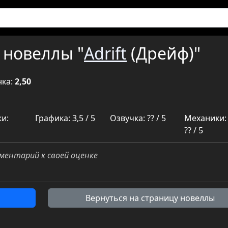
 новеллы "
Adrift
(Дрейф)"
нка:
2,50
и:
Графика: 3,5 / 5
Озвучка: ?? / 5
Механики:
?? / 5
ментарий к своей оценке
Вернуться на страницу новеллы