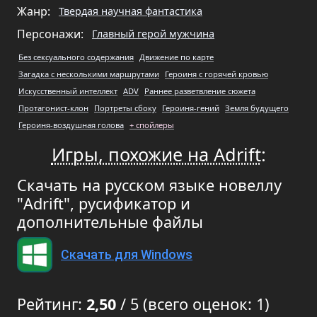
Жанр:
Твердая научная фантастика
Персонажи:
Главный герой мужчина
Без сексуального содержания
Движение по карте
Загадка с несколькими маршрутами
Героиня с горячей кровью
Искусственный интеллект
ADV
Раннее разветвление сюжета
Протагонист-клон
Портреты сбоку
Героиня-гений
Земля будущего
Героиня-воздушная голова
+ спойлеры
Игры, похожие на Adrift
:
Скачать на русском языке новеллу
"Adrift", русификатор и
дополнительные файлы
Скачать для Windows
Рейтинг:
2,50
/ 5 (всего оценок: 1)