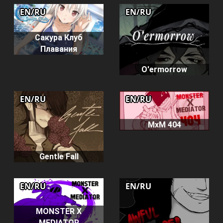
EN/RU
EN/RU
Сакура Клуб
Плавания
O'ermorrow
EN/RU
EN/RU
MxM 404
Gentle Fall
EN/RU
EN/RU
MONSTER X
MEDIATOR