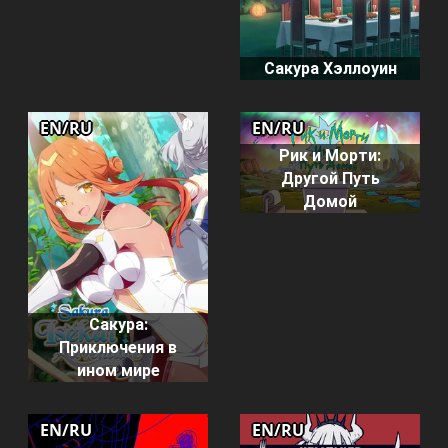
Сакура Хэллоуин
EN/RU
EN/RU
Рик и Морти:
Другой Путь
Домой
Сакура:
Приключения в
ином мире
EN/RU
EN/RU