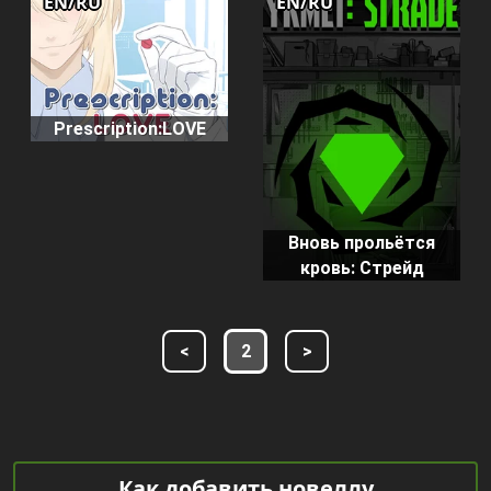
EN/RU
EN/RU
Prescription:LOVE
Вновь прольётся
кровь: Стрейд
<
2
>
Как добавить новеллу