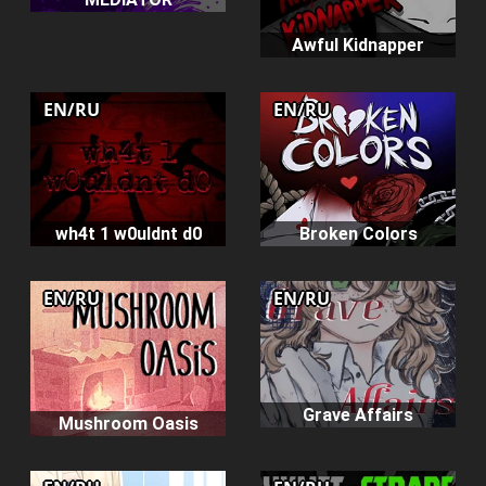
Awful Kidnapper
EN/RU
EN/RU
wh4t 1 w0uldnt d0
Broken Colors
EN/RU
EN/RU
Grave Affairs
Mushroom Oasis