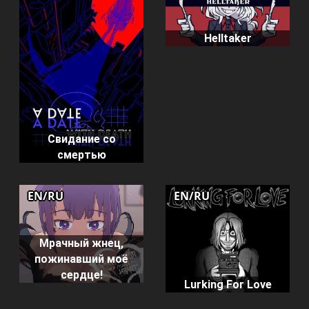
Helltaker
Свидание со
смертью
EN/RU
EN/RU
Мрачный жнец,
пожинавший моё
сердце!
Lurking For Love