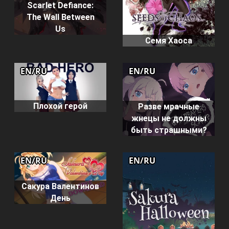
Scarlet Defiance:
The Wall Between
Us
Семя Хаоса
EN/RU
EN/RU
Плохой герой
Разве мрачные
жнецы не должны
быть страшными?
EN/RU
EN/RU
Сакура Валентинов
День