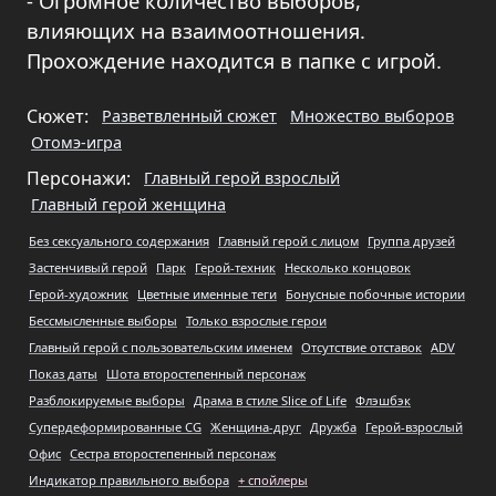
- Огромное количество выборов,
влияющих на взаимоотношения.
Прохождение находится в папке с игрой.
Сюжет:
Разветвленный сюжет
Множество выборов
Отомэ-игра
Персонажи:
Главный герой взрослый
Главный герой женщина
Без сексуального содержания
Главный герой с лицом
Группа друзей
Застенчивый герой
Парк
Герой-техник
Несколько концовок
Герой-художник
Цветные именные теги
Бонусные побочные истории
Бессмысленные выборы
Только взрослые герои
Главный герой с пользовательским именем
Отсутствие отставок
ADV
Показ даты
Шота второстепенный персонаж
Разблокируемые выборы
Драма в стиле Slice of Life
Флэшбэк
Супердеформированные CG
Женщина-друг
Дружба
Герой-взрослый
Офис
Сестра второстепенный персонаж
Индикатор правильного выбора
+ спойлеры