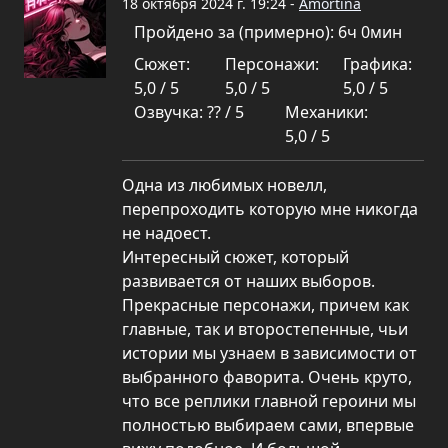
18 октября 2024 г. 19:24 -
Amortina
Пройдено за (примерно): 6ч 0мин
Сюжет:
Персонажи:
Графика:
5,0 / 5
5,0 / 5
5,0 / 5
Озвучка: ?? / 5
Механики:
5,0 / 5
Одна из любимых новелл,
перепроходить которую мне никогда
не надоест.
Интересный сюжет, который
развивается от наших выборов.
Прекрасные персонажи, причем как
главные, так и второстепенные, чьи
истории мы узнаем в зависимости от
выбранного фаворита. Очень круто,
что все реплики главной героини мы
полностью выбираем сами, впервые