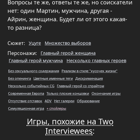
Вопросы те же, ответы те же, но соискатели
нет: один Мартин, мужчина, другая -
Айрин, женщина. Будет ли от этого какая-
то разница?
Сюжет:
Уцуге
Множество выборов
Персонажи:
Главный герой женщина
Главный герой мужчина
Несколько главных героев
Без сексуального содержания
Реализм в стиле "кусочек жизни"
Без опенинга
Цветные именные теги
Дискриминация
Несколько событийных CG
Главный герой со спрайтом
Современная Европа
Только плохие концовки
Окончание игры
Отсутствие отставок
ADV
Нет галереи
Образование
Симуляционная игра
+ спойлеры
Игры, похожие на Two
Interviewees
: