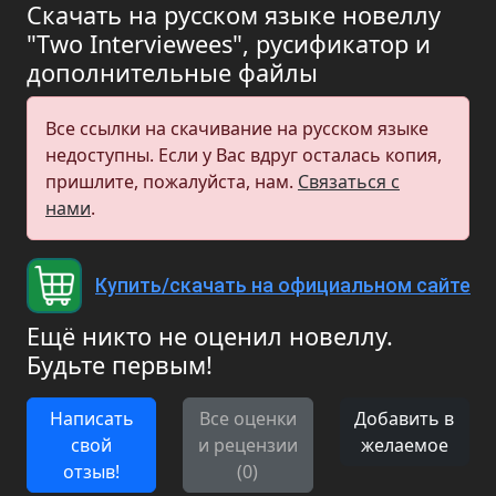
Скачать на русском языке новеллу
"Two Interviewees", русификатор и
дополнительные файлы
Все ссылки на скачивание на русском языке
недоступны. Если у Вас вдруг осталась копия,
пришлите, пожалуйста, нам.
Связаться с
нами
.
Купить/скачать на официальном сайте
Ещё никто не оценил новеллу.
Будьте первым!
Написать
Все оценки
Добавить в
свой
и рецензии
желаемое
отзыв!
(0)