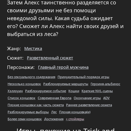
Затем Алекс таинственно разделяется со
своими друзьями не без помощи
неведомой силы. Какая судьба ожидает
его? Сможет ли Алекс найти своих друзей и
выбраться из леса?
Жанр:
Мистика
Сюжет:
Разветвленный сюжет
Персонажи:
Главный герой мужчина
Без сексуального содержания
Принудительный порядок игры
Несколько концовок
Разблокируемые маршруты
Героиня-альбинос
Хэллоуин
Разблокируемое событие
Кошки
Краткие NVL-сцены
Список концовок
Современная Европа
Окончание игры
ADV
Плохие концовки как часть сюжета
Раннее разветвление сюжета
Разблокируемые выборы
Лес
Плохая концовка(и)
Более семи концовок
Достижения
+ спойлеры