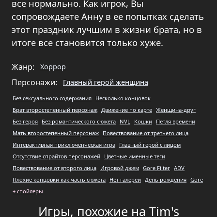
все нормально. Как игрок, Вы
сопровождаете Анну в ее попытках сделать
этот праздник лучшим в жизни брата, но в
итоге все становится только хуже.
Жанр:
Хоррор
Персонажи:
Главный герой женщина
Без сексуального содержания
Несколько концовок
Брат второстепенный персонаж
Движение по карте
Женщина-друг
Без героя
Без романтического сюжета
NVL
Кошки
Петля времени
Мать второстепенный персонаж
Повествование от третьего лица
Интерактивная приключенческая игра
Главный герой с лицом
Отсутствие спрайтов персонажей
Цветные именные теги
Повествование от второго лица
Игровой джем
Gore Filter
ADV
Плохие концовки как часть сюжета
Нет галереи
День рождения
Gore
+ спойлеры
Игры, похожие на Tim's