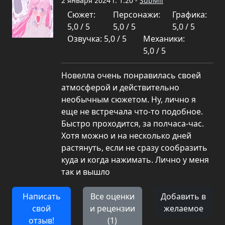
2 января 2024 г. 1:20 -
SubMil
Сюжет:
Персонажи:
Графика:
5,0 / 5
5,0 / 5
5,0 / 5
Озвучка: 5,0 / 5
Механики:
5,0 / 5
Новелла очень понравилась своей
атмосферой и действительно
необычным сюжетом. Ну, лично я
еще не встречала что-то подобное.
Быстро проходится, за полчаса-час.
Хотя можно и на несколько дней
растянуть, если не сразу сообразить
куда и когда нажимать. Лично у меня
так и вышло
Написать
Все оценки
Добавить в
свой
и рецензии
желаемое
отзыв!
(1)