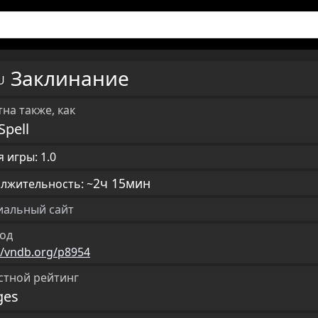
Заклинание
RU
на также, как
Spell
 игры: 1.0
2ч 15мин
лжительность: ~
альный сайт
од
//vndb.org/p8954
стной рейтинг
ges