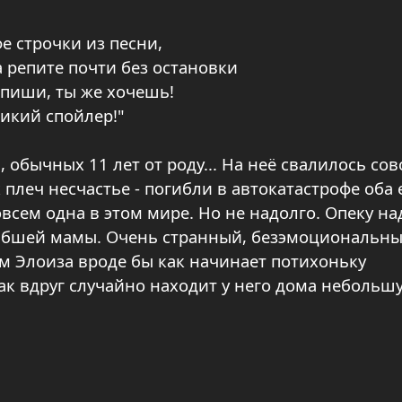
е строчки из песни,
а репите почти без остановки
напиши, ты же хочешь!
дикий спойлер!"
обычных 11 лет от роду... На неё свалилось сов
 плеч несчастье - погибли в автокатастрофе оба 
овсем одна в этом мире. Но не надолго. Опеку на
огибшей мамы. Очень странный, безэмоциональны
м Элоиза вроде бы как начинает потихоньку
ак вдруг случайно находит у него дома небольш