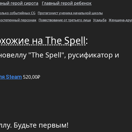
вный герой сирота
Главный герой ребенок
олько событийных CG
Протагонист ученика начальной школы
ростепенный персонаж
Повествование от третьего лица
Усадьба
Женщина-дру
хожие на The Spell
:
овеллу "The Spell", русификатор и
520,00₽
ля Steam
ллу. Будьте первым!