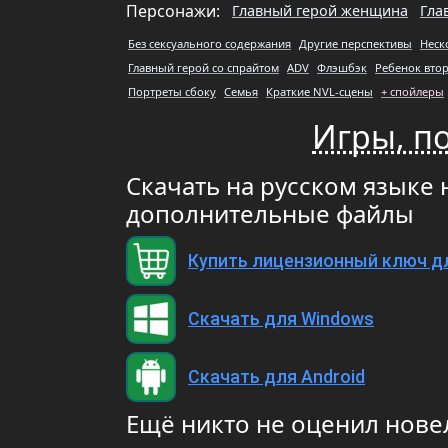
Персонажи:
Главный герой женщина
Гла
Без сексуального содержания
Другие перспективы
Неск
Главный герой со спрайтом
ADV
Флэшбэк
Ребенок вто
Портреты сбоку
Семья
Краткие NVL-сцены
+ спойлеры
Игры, по
Скачать на русском языке н
дополнительные файлы
Купить лицензионный ключ д
Скачать для Windows
Скачать для Android
Ещё никто не оценил нове