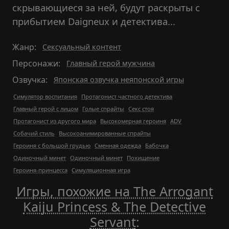
скрывающиеся за ней, будут раскрыты с
прибытием Daigneux и детектива...
Жанр:
Сексуальный контент
Персонажи:
Главный герой мужчина
Озвучка:
Японская озвучка неяпонской игры
Симулятор воспитания
Протагонист частного детектива
Главный герой с лицом
Голые спрайты
Секс стоя
Протагонист из другого мира
Высокомерная героиня
ADV
Собачий стиль
Высокоанимированные спрайты
Героиня с большой грудью
Сменная одежда
Бабочка
Одиночный минет
Одиночный минет
Похищение
Героиня-принцесса
Симуляционная игра
Игры, похожие на The Arrogant
Kaiju Princess & The Detective
Servant
: