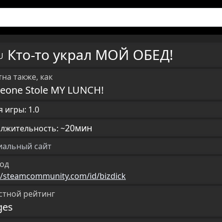
Кто-то украл МОЙ ОБЕД!
RU
на также, как
eone Stole MY LUNCH!
 игры: 1.0
20мин
лжительность: ~
альный сайт
од
//steamcommunity.com/id/bizdick
стной рейтинг
ges