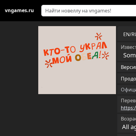
vngames.ru
EN/
Извест
Som
Версия
Продо
Офици
Перев
https:
Возра
All a