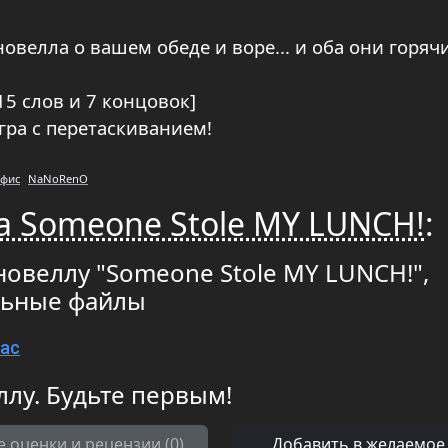
велла о вашем обеде и воре... и оба они горячи
15 слов и 7 концовок]
гра с перетаскиванием!
фис
NaNoRenO
а Someone Stole MY LUNCH!
:
новеллу "Someone Stole MY LUNCH!",
льные файлы
Mac
ллу. Будьте первым!
е оценки и рецензии (0)
Добавить в желаемое