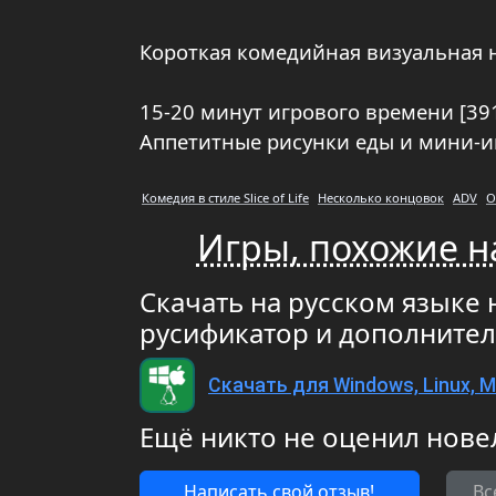
Короткая комедийная визуальная но
15-20 минут игрового времени [39
Аппетитные рисунки еды и мини-и
Комедия в стиле Slice of Life
Несколько концовок
ADV
О
Игры, похожие н
Скачать на русском языке 
русификатор и дополните
Скачать для Windows, Linux, 
Ещё никто не оценил нове
Написать свой отзыв!
Вс