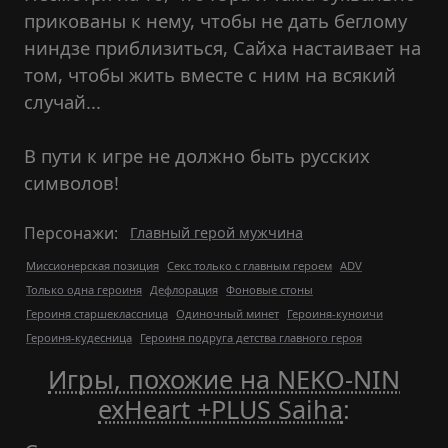
прикованы к нему, чтобы не дать беглому
ниндзе приблизиться, Сайха настаивает на
том, чтобы жить вместе с ним на всякий
случай...
В пути к игре не должно быть русских
символов!
Персонажи:
Главный герой мужчина
Миссионерская позиция
Секс только с главным героем
ADV
Только одна героиня
Дефлорация
Фоновые стоны
Героиня старшеклассница
Одиночный минет
Героиня-куноичи
Героиня-кудесница
Героиня подруга детства главного героя
Игры, похожие на NEKO-NIN
exHeart +PLUS Saiha
: