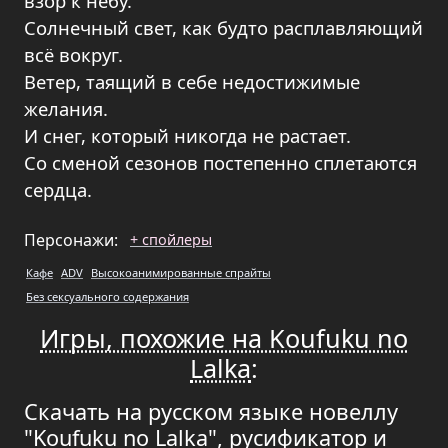
взор к небу.
Солнечный свет, как будто расплавляющий
всё вокруг.
Ветер, таящий в себе недостижимые
желания.
И снег, который никогда не растает.
Со сменой сезонов постепенно сплетаются
сердца.
Персонажи:
+ спойлеры
Кафе
ADV
Высокоанимированные спрайты
Без сексуального содержания
Игры, похожие на Koufuku no
Lalka
:
Скачать на русском языке новеллу
"Koufuku no Lalka", русификатор и