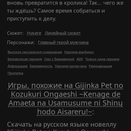
вновь превратится в кролика! Так… чего же
ты ждёшь? Самое время собраться и
приступить к делу.
Сюжет:
Нукиге
Линейный сюжет
Персонажи:
Главный герой мужчина
Высокое сексуальное содержание
Героиня-альбинос
Беловолосая героиня
Секс с беременной
ADV
Только одна героиня
Дефлорация
Беременность
Героиня-крольчиха
Реинкарнация
Пропитка
Игры, похожие на Gijinka Pet no
Kozukuri Ongaeshi ~Kenage de
Amaeta na Usamusume ni Shinu
hodo Aisareru!~
:
Скачать на русском языке новеллу