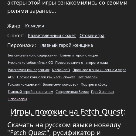
актёры этой игры ознакомились со своими
ролями заранее…
Жанр:
Комедия
Сюжет:
Разветвленный сюжет
Отомэ-игра
Персонажи:
Главный герой женщина
Без сексуального содержания
Главный герой с лицом
Несколько событийных CG
Повествование от второго лица
Рассказчик как персонаж
NaNoRenO
Прошлое в вымышленном мире
ADV
Плохие концовки как часть сюжета
Нет галереи
Плохая концовка(и)
Более семи концовок
Портреты сбоку
Главный герой с хвостиком
Современная Земля
Герой в очках
+ спойлеры
Игры, похожие на Fetch Quest
:
Скачать на русском языке новеллу
"Fetch Quest", русификатор и