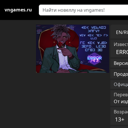
vngames.ru
EN/
Извест
ERR
Версия
Продо
Офици
Перев
От из
Возра
13+