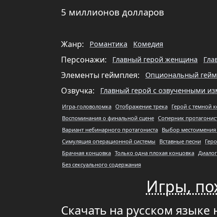
5 миллионов долларов
Жанр:
Романтика
Комедия
Персонажи:
Главный герой женщина
Гла
Элементы геймплея:
Опциональный гейм
Озвучка:
Главный герой с озвученными 
Игра-головоломка
Отображение трека
Герой с темной 
Воспоминания о финальной сцене
Соперник протагонист
Вариант небинарного протагониста
Выбор местоимения
Симуляция операционной системы
Вставные песни
Гер
Брачная концовка
Только одна плохая концовка
Диало
Без сексуального содержания
Игры, по
Скачать на русском языке 