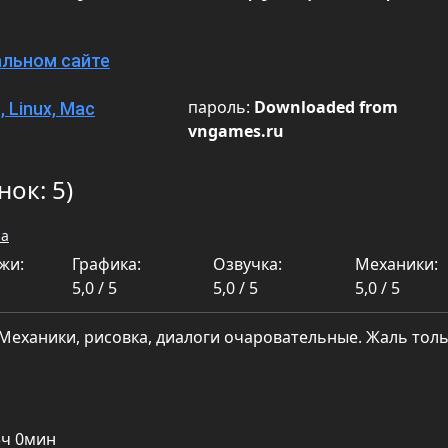
альном сайте
пароль:
Downloaded from
 Linux, Mac
vngames.ru
нок: 5)
sa
жи:
Графика:
Озвучка:
Механики:
5,0 / 5
5,0 / 5
5,0 / 5
Механики, рисовка, диалоги очаровательные. Жаль тол
3ч 0мин