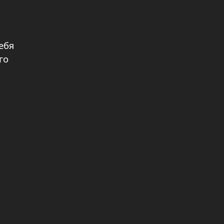
ебя
го