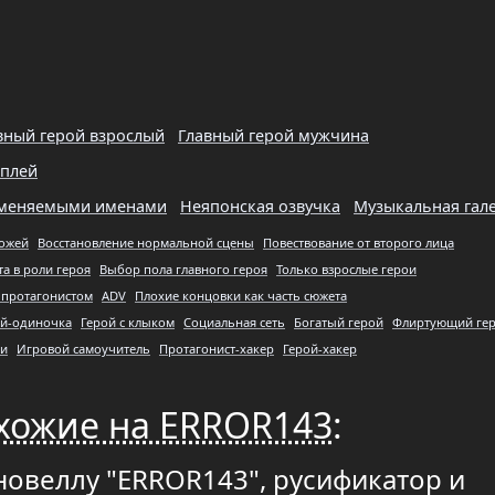
вный герой взрослый
Главный герой мужчина
плей
изменяемыми именами
Неяпонская озвучка
Музыкальная гал
кожей
Восстановление нормальной сцены
Повествование от второго лица
а в роли героя
Выбор пола главного героя
Только взрослые герои
 протагонистом
ADV
Плохие концовки как часть сюжета
ой-одиночка
Герой с клыком
Социальная сеть
Богатый герой
Флиртующий ге
ги
Игровой самоучитель
Протагонист-хакер
Герой-хакер
хожие на ERROR143
:
новеллу "ERROR143", русификатор и