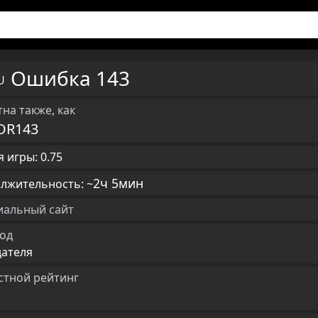
Ошибка 143
RU
на также, как
OR143
 игры: 0.75
2ч 5мин
лжительность: ~
альный сайт
од
дателя
стной рейтинг