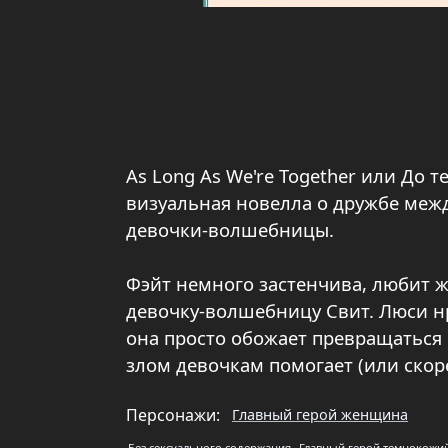
As Long As We're Together или До т
визуальная новелла о дружбе межд
девочки-волшебницы.
Фэйт немного застенчива, любит 
девочку-волшебницу Свит. Люси нр
она просто обожает превращаться 
злом девочкам помогает (или скор
Персонажи:
Главный герой женщина
Без сексуального содержания
Главный герой темнокожи