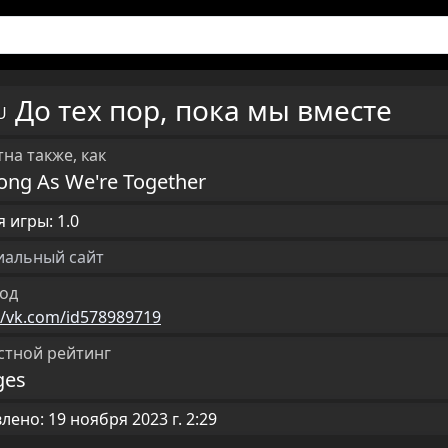
До тех пор, пока мы вместе
RU
на также, как
ong As We're Together
 игры: 1.0
альный сайт
од
//vk.com/id578989719
стной рейтинг
ges
ено: 19 ноября 2023 г. 2:29