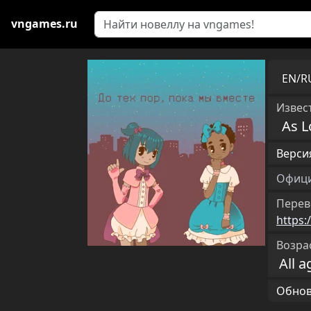
vngames.ru
EN/
Извест
As L
Версия
Офици
Перев
https:
Возра
All a
Обновл