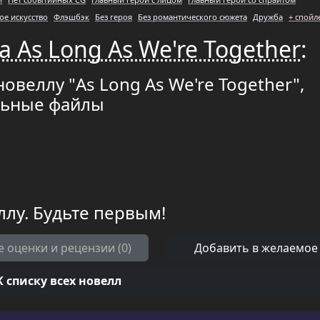
ое искусство
Флэшбэк
Без героя
Без романтического сюжета
Дружба
+ спой
 As Long As We're Together
:
овеллу "As Long As We're Together",
льные файлы
ллу. Будьте первым!
е оценки и рецензии (0)
Добавить в желаемое
К списку всех новелл