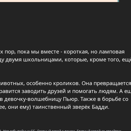
ех пор, пока мы вместе - короткая, но ламповая
у двумя школьницами, которые, кроме того, ещ
животных, особенно кроликов. Она превращается
авится заводить друзей и помогать людям. А е
в девочку-волшебницу Пьюр. Также в борьбе со
ее, они ему) таинственный зверёк Бадди.
й
Нет событийных CG
Главный герой с лицом
Главный герой со спрайтом