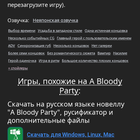
перезагрузите игру).
Озвучка:
Неяпонская озвучка
Выбор времени
Усадьба в западном стиле
Одна истинная концовка
Несколько событийных CG
Главный герой с пользовательским именем
ADV
Синхронизация губ
Несколько концовок
Нет галереи
Более семи концовок
Без романтического сюжета
Вампир
Насилие
Герой-одиночка
Игра в ритм
Большое количество плохих концовок
+ спойлеры
Игры, похожие на A Bloody
Party
:
Скачать на русском языке новеллу
"A Bloody Party", русификатор и
дополнительные файлы
Скачать для Windows, Linux, Mac