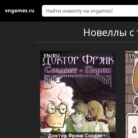
vngames.ru
Новеллы с 
EN/RU
EN
Доктор Фрэнк Создает-