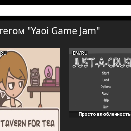
тегом "Yaoi Game Jam"
/RU
EN/RU
Просто влюбленность