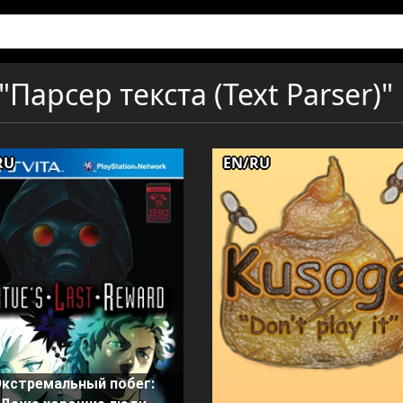
Парсер текста (Text Parser)"
RU
EN/RU
Экстремальный побег: