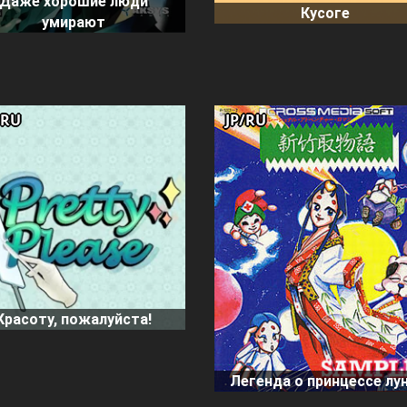
Даже хорошие люди
Кусоге
умирают
/RU
JP/RU
Красоту, пожалуйста!
Легенда о принцессе лу