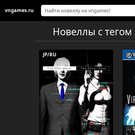
vngames.ru
Новеллы с тегом "
JP/RU
JP/