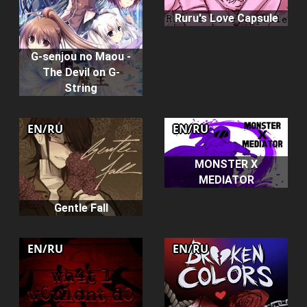
Ruru's Love Capsule
G-senjou no Maou -
The Devil on G-
String
EN/RU
EN/RU
MONSTER X
MEDIATOR
Gentle Fall
EN/RU
EN/RU