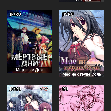
JP/RU
JP/RU
Мёртвые Дни
Мао на струне Соль
JP/RU
RU