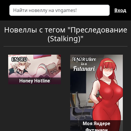
Вход
Новеллы с тегом "Преследование
(Stalking)"
EN/RU
EN/RU
Honey Hotline
Моя Яндере
Футанари