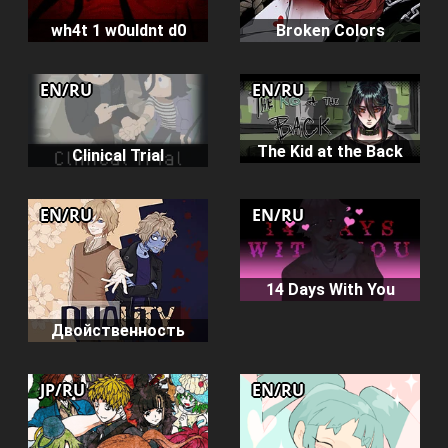
wh4t 1 w0uldnt d0
Broken Colors
EN/RU
EN/RU
The Kid at the Back
Clinical Trial
EN/RU
EN/RU
14 Days With You
Двойственность
JP/RU
EN/RU