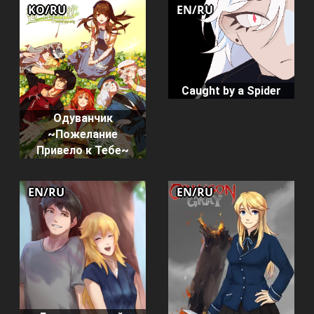
KO/RU
EN/RU
Caught by a Spider
Одуванчик
~Пожелание
Привело к Тебе~
EN/RU
EN/RU