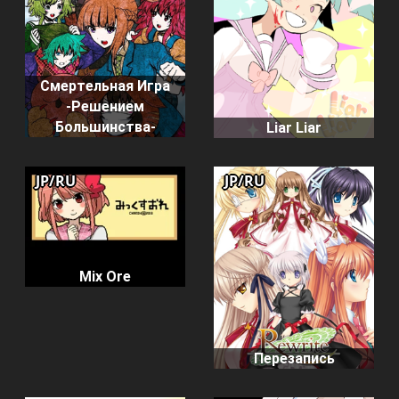
Смертельная Игра
-Решением
Большинства-
Liar Liar
JP/RU
JP/RU
Mix Ore
Перезапись