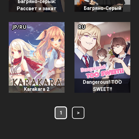
Багряно-серый:
Багряно-Серый
Рассвет и закат
JP/RU
RU
Dangerous! TOO
Karakara 2
SWEET!!
1
>