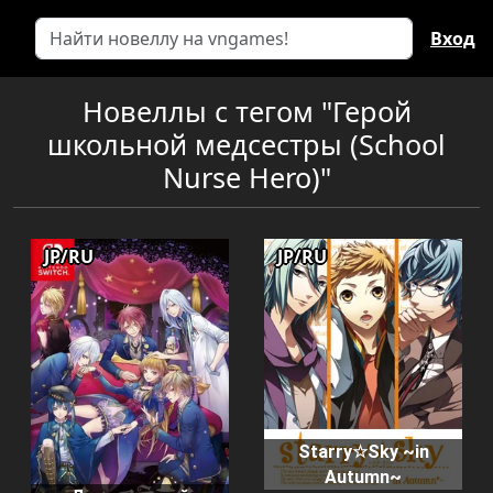
Вход
Новеллы с тегом "Герой
школьной медсестры (School
Nurse Hero)"
JP/RU
JP/RU
Starry☆Sky ~in
Autumn~