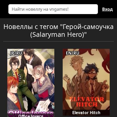
Вход
Новеллы с тегом "Герой-самоучка
(Salaryman Hero)"
JP/RU
EN/RU
Elevator Hitch
Office lovers