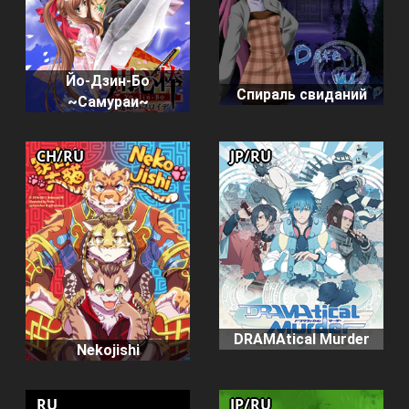
Йо-Дзин-Бо
Спираль свиданий
~Самураи~
CH/RU
JP/RU
DRAMAtical Murder
Nekojishi
RU
JP/RU