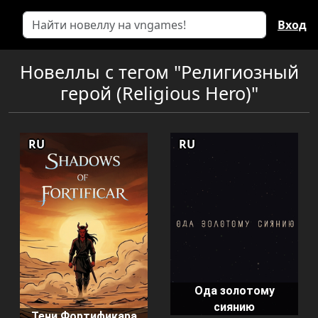
Вход
Новеллы с тегом "Религиозный
герой (Religious Hero)"
RU
RU
Ода золотому
сиянию
Тени Фортификара