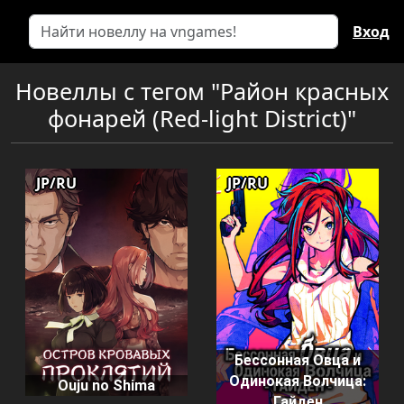
Вход
Новеллы с тегом "Район красных
фонарей (Red-light District)"
JP/RU
JP/RU
Бессонная Овца и
Одинокая Волчица:
Ouju no Shima
Гайден