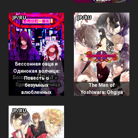
JP/RU
JP/RU
Бессонная овца и
Одинокая волчица:
Повесть о
безумных
The Men of
влюбленных
Yoshiwara: Ohgiya
JP/RU