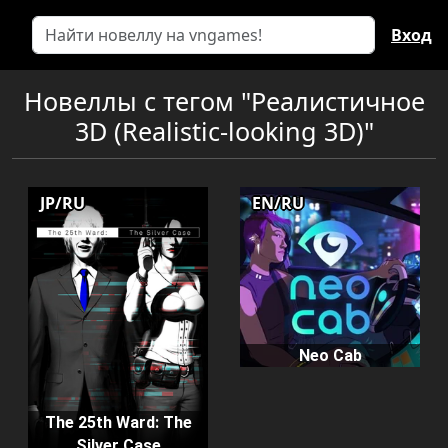
Вход
Новеллы с тегом "Реалистичное
3D (Realistic-looking 3D)"
JP/RU
EN/RU
Neo Cab
The 25th Ward: The
Silver Case