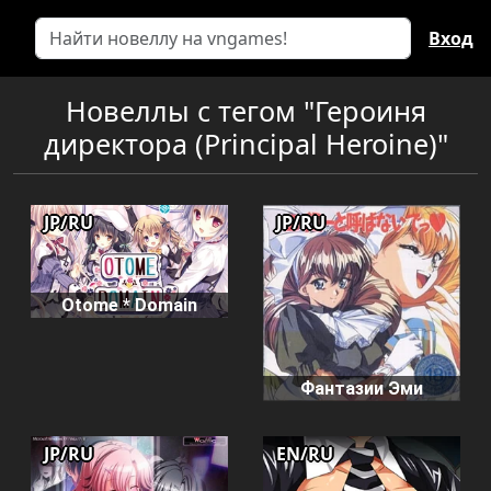
Вход
Новеллы с тегом "Героиня
директора (Principal Heroine)"
JP/RU
JP/RU
Otome * Domain
Фантазии Эми
JP/RU
EN/RU