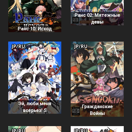
Ранс 02: Мятежные
девы
Ранс 10: Исход
JP/RU
JP/RU
Эй, люби меня
Гражданские
всерьез! S
Войны
JP/RU
JP/RU