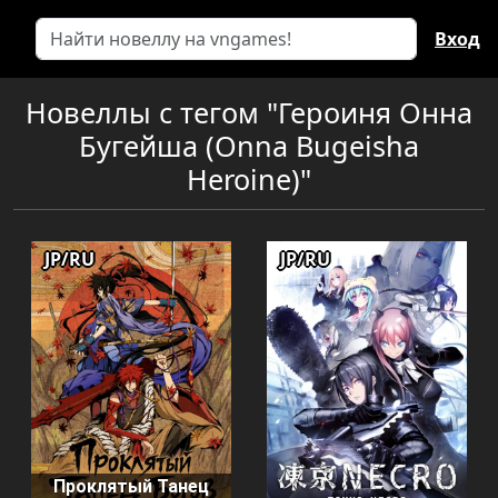
Вход
Новеллы с тегом "Героиня Онна
Бугейша (Onna Bugeisha
Heroine)"
JP/RU
JP/RU
Проклятый Танец