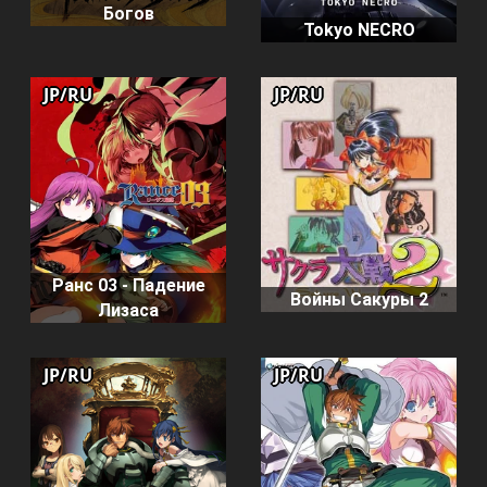
Богов
Tokyo NECRO
JP/RU
JP/RU
Ранс 03 - Падение
Войны Сакуры 2
Лизаса
JP/RU
JP/RU