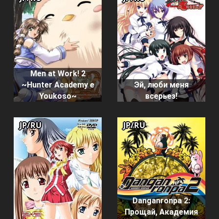
Men at Work! 2
~Hunter Academy e
Эй, люби меня
Youkoso~
всерьез!
JP/RU
JP/RU
Danganronpa 2:
Прощай, Академия