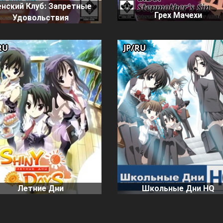
нский Клуб: Запретные
Грех Мачехи
Удовольствия
RU
JP/RU
Летние Дни
Школьные Дни HQ