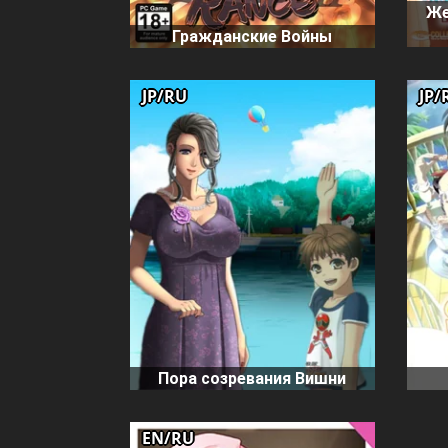
Же
Гражданские Войны
JP/RU
JP/
Пора созревания Вишни
EN/RU