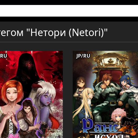
егом "Нетори (Netori)"
/RU
JP/RU