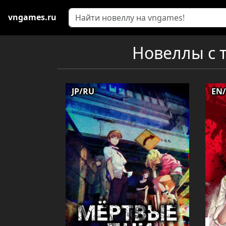
vngames.ru
Новеллы с т
JP/RU
EN