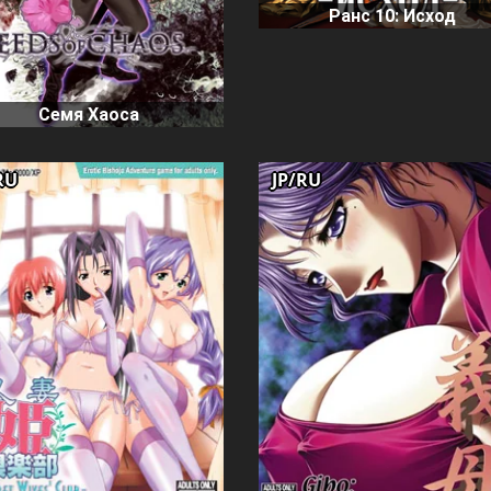
Ранс 10: Исход
Семя Хаоса
RU
JP/RU