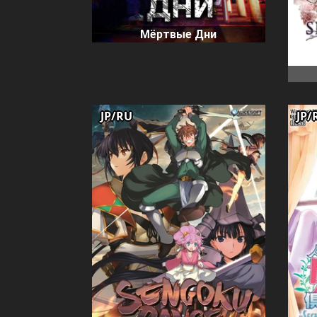
Мёртвые Дни
JP/RU
JP/