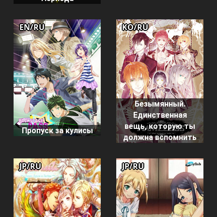
EN/RU
KO/RU
Безымянный.
Единственная
вещь, которую ты
Пропуск за кулисы
должна вспомнить
JP/RU
JP/RU