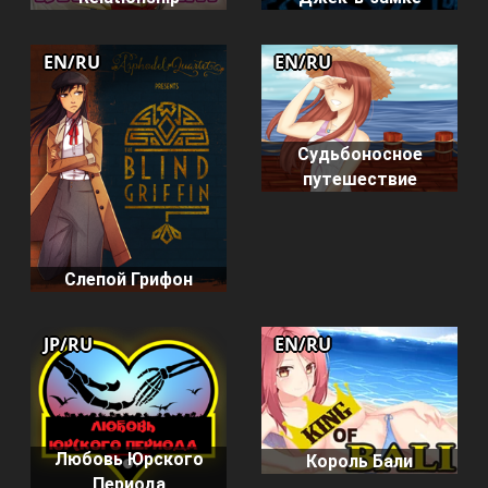
EN/RU
EN/RU
Судьбоносное
путешествие
Слепой Грифон
JP/RU
EN/RU
Любовь Юрского
Король Бали
Периода