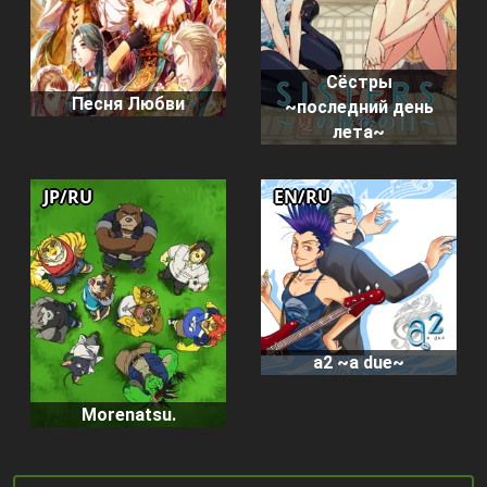
Сёстры
Песня Любви
~последний день
лета~
JP/RU
EN/RU
a2 ~a due~
Morenatsu.