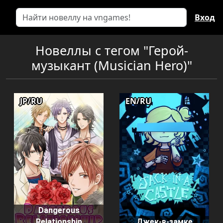
Вход
Новеллы с тегом "Герой-
музыкант (Musician Hero)"
JP/RU
EN/RU
Dangerous
Relationship
Джек-в-замке