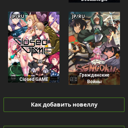
JP/RU
JP/RU
Гражданские
Closed GAME
Войны
Как добавить новеллу