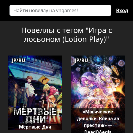
Вход
Новеллы с тегом "Игра с
лосьоном (Lotion Play)"
JP/RU
JP/RU
«Магические
девочки: Война за
престиж» —
Мёртвые Дни
DeadΩAegis