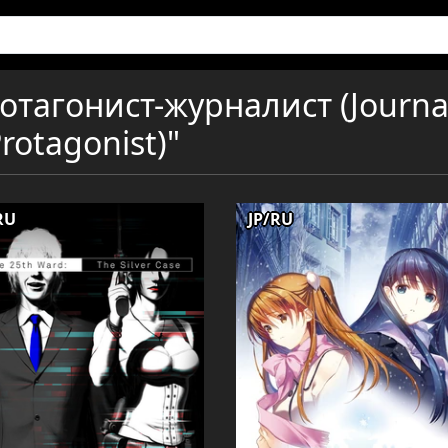
тагонист-журналист (Journal
rotagonist)"
RU
JP/RU