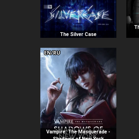
Th
The Silver Case
EN/RU
Vampire: The Masquerade -
Shadows of New York