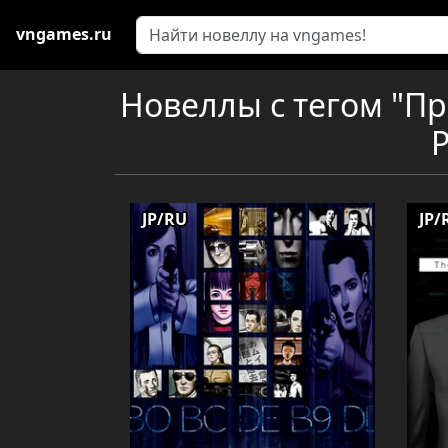
vngames.ru
Новеллы с тегом "Про
P
JP/RU
JP/