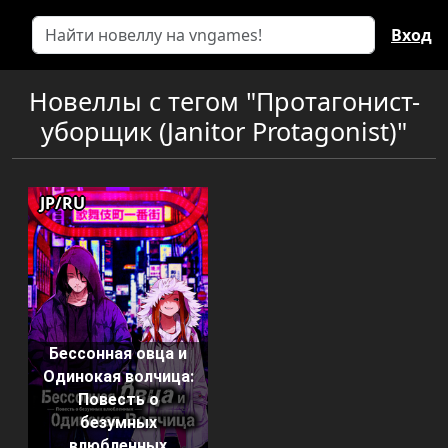
Вход
Новеллы с тегом "Протагонист-
уборщик (Janitor Protagonist)"
JP/RU
Бессонная овца и
Одинокая волчица:
Повесть о
безумных
влюбленных