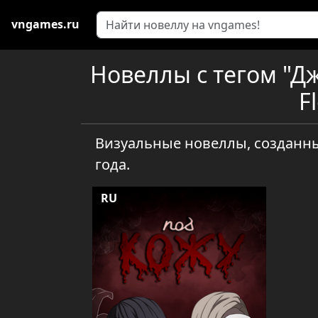
vngames.ru
Новеллы с тегом "Дж
F
Визуальные новеллы, созданны
года.
RU