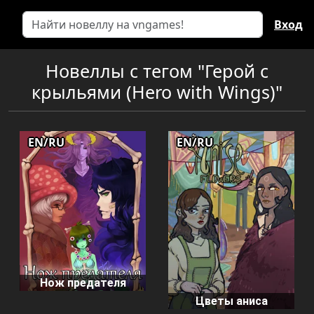
Вход
Новеллы с тегом "Герой с
крыльями (Hero with Wings)"
EN/RU
EN/RU
Нож предателя
Цветы аниса