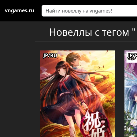
vngames.ru
Новеллы с тегом "
JP/RU
JP/