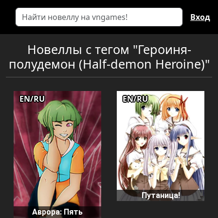
Вход
Новеллы с тегом "Героиня-
полудемон (Half-demon Heroine)"
EN/RU
EN/RU
Путаница!
Аврора: Пять