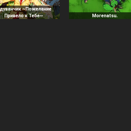
дуванчик ~Пожелание
Привело к Тебе~
Morenatsu.