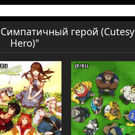
"Симпатичный герой (Cutesy
Hero)"
/RU
JP/RU