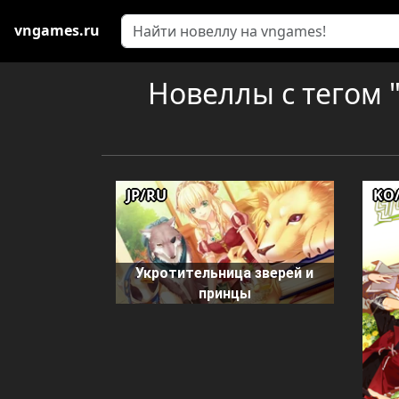
vngames.ru
Новеллы с тегом 
JP/RU
KO
Укротительница зверей и
принцы