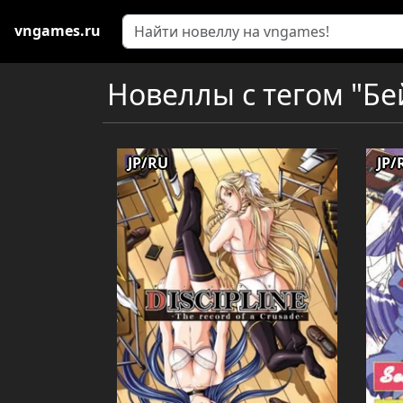
vngames.ru
Новеллы с тегом "Бей
JP/RU
JP/