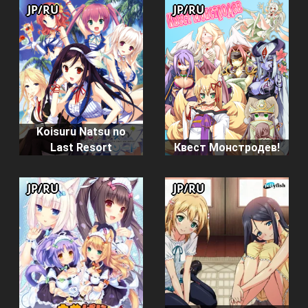
JP/RU
JP/RU
Koisuru Natsu no
Last Resort
Квест Монстродев!
JP/RU
JP/RU