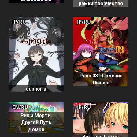
рамки творчество
JP/RU
JP/RU
Ранс 03 - Падение
Лизаса
euphoria
EN/RU
JP/RU
Рик и Морти:
Другой Путь
Домой
Вот так! Я смог