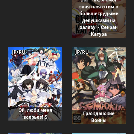
заняться этим с
большегрудыми
девушками на
халяву! - Сенран
Кагура
JP/RU
JP/RU
Эй, люби меня
Гражданские
всерьез! S
Войны