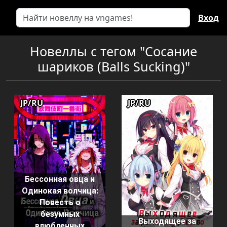
Вход
Новеллы с тегом "Сосание
шариков (Balls Sucking)"
JP/RU
JP/RU
Бессонная овца и
Одинокая волчица:
Повесть о
безумных
Выходящее за
влюбленных