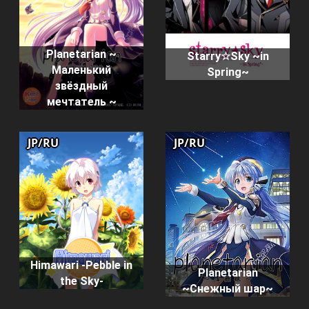
Planetarian ~
Starry☆Sky ~in
Маленький
Spring~
звёздный
мечтатель ~
JP/RU
JP/RU
Himawari -Pebble in
Planetarian
the Sky-
~Снежный шар~