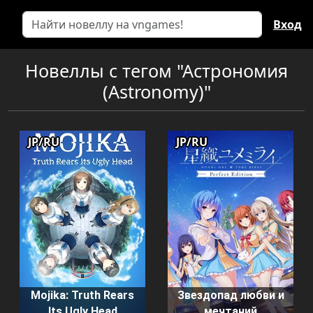
Вход
Новеллы с тегом "Астрономия
(Astronomy)"
JP/RU
JP/RU
Mojika: Truth Rears
Звездопад любви и
Its Ugly Head
мечтаний