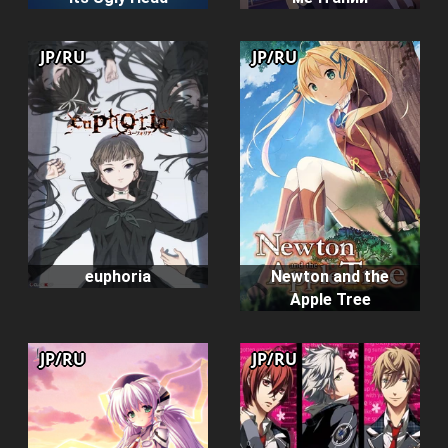
JP/RU
JP/RU
euphoria
Newton and the
Apple Tree
JP/RU
JP/RU