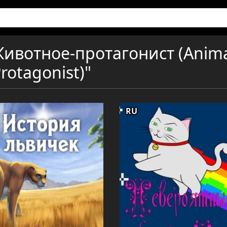
Животное-протагонист (Anim
rotagonist)"
RU