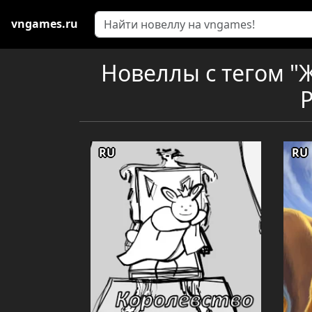
vngames.ru
Новеллы с тегом "
P
RU
RU