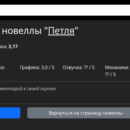
 новеллы "
Петля
"
нка:
3,17
и:
Графика: 3,0 / 5
Озвучка: ?? / 5
Механики:
?? / 5
ментарий к своей оценке
Вернуться на страницу новеллы