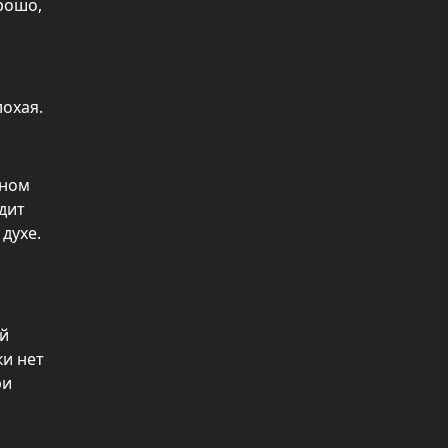
рошо,
охая.
нном
дит
духе.
ой
ки нет
ри