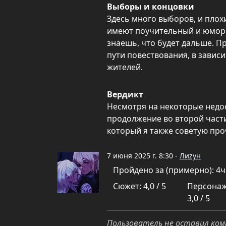
Выборы и концовки
Здесь много выборов, и плох
имеют поучительный и юморис
знаешь, что будет дальше. П
пути повествования, в зависи
жителей.
Вердикт
Несмотря на некоторые недос
продолжение во второй части
который я также советую про
7 июня 2025 г. 8:30 -
Лиzун
Пройдено за (примерно): 4
Сюжет: 4,0 / 5
Персонаж
3,0 / 5
Пользователь не оставил ком