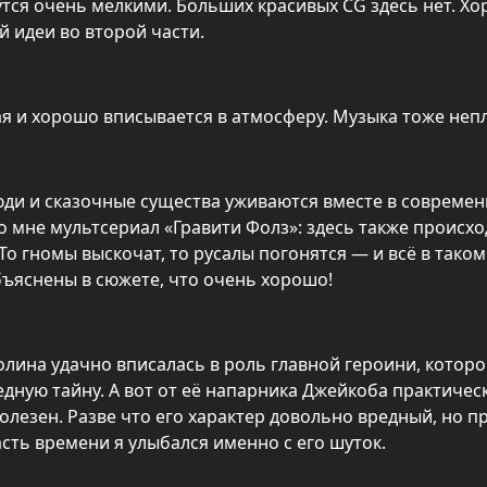
утся очень мелкими. Больших красивых CG здесь нет. Хо
й идеи во второй части.
я и хорошо вписывается в атмосферу. Музыка тоже непл
ди и сказочные существа уживаются вместе в совреме
 мне мультсериал «Гравити Фолз»: здесь также происхо
о гномы выскочат, то русалы погонятся — и всё в таком 
бъяснены в сюжете, что очень хорошо!
олина удачно вписалась в роль главной героини, котор
дную тайну. А вот от её напарника Джейкоба практичес
лезен. Разве что его характер довольно вредный, но п
сть времени я улыбался именно с его шуток.