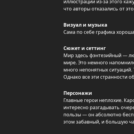
иллюстрации из-за этого каж
что авторы отказались от это
Визуал и музыка
Сама по себе графика хороша
Сюжет и сеттинг
Мир здесь фэнтезийный — лю
мире. Это немного напомнило
много непонятных ситуаций. Т
Однако все эти странности о
Персонажи
Главные герои неплохие. Кар
интересно разгадывать очере
пользы — он абсолютно беспо
этом забавный, и большую ча