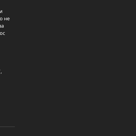
и
о не
ва
рос
,