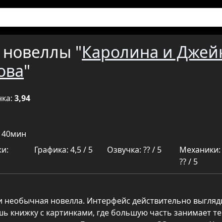
 новеллы "
Каролина и Джей
ова
"
нка:
3,94
ч 40мин
и:
Графика: 4,5 / 5
Озвучка: ?? / 5
Механики:
?? / 5
и необычная новелла. Интерфейс действительно выгляд
ь книжку с картинками, где большую часть занимает тек