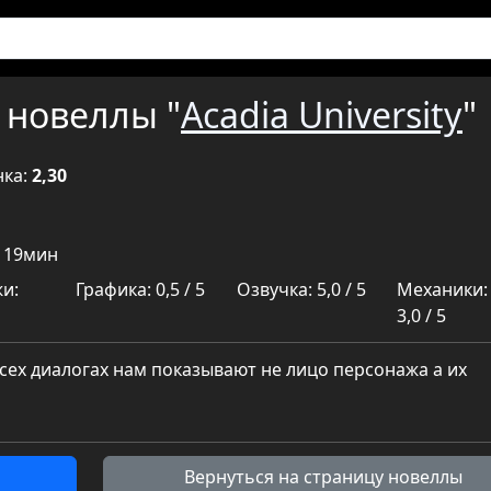
 новеллы "
Acadia University
"
нка:
2,30
ч 19мин
и:
Графика: 0,5 / 5
Озвучка: 5,0 / 5
Механики:
3,0 / 5
всех диалогах нам показывают не лицо персонажа а их
Вернуться на страницу новеллы