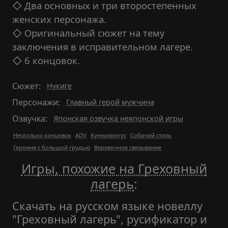
◇ Два основных и три второстепенных
женских персонажа.
◇ Оригинальный сюжет на тему
заключения в исправительном лагере.
◇ 6 концовок.
Сюжет:
Нукиге
Персонажи:
Главный герой мужчина
Озвучка:
Японская озвучка неяпонской игры
Несколько концовок
ADV
Куннилингус
Собачий стиль
Героиня с большой грудью
Веревочное связывание
Игры, похожие на Греховный
лагерь
:
Скачать на русском языке новеллу
"Греховный лагерь", русификатор и