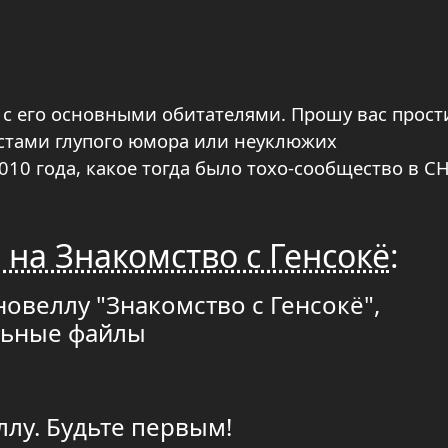
я с его основными обитателями. Прошу вас прост
стами глупого юмора или неуклюжих
010 года, какое тогда было тохо-сообщество в С
 на Знакомство с Генсокё
:
новеллу "Знакомство с Генсокё",
льные файлы
ллу. Будьте первым!