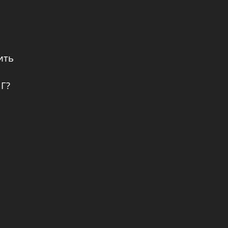
ить
НГ?