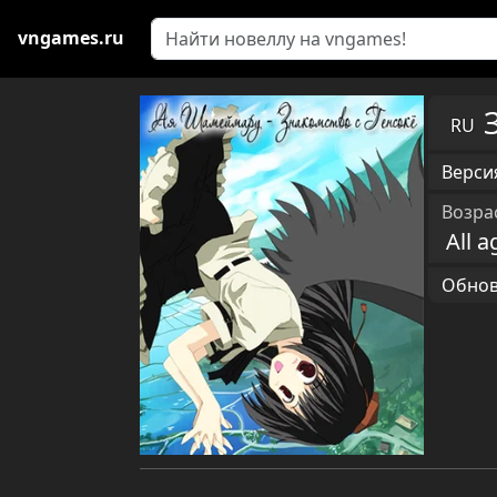
vngames.ru
RU
Версия
Возра
All a
Обновл