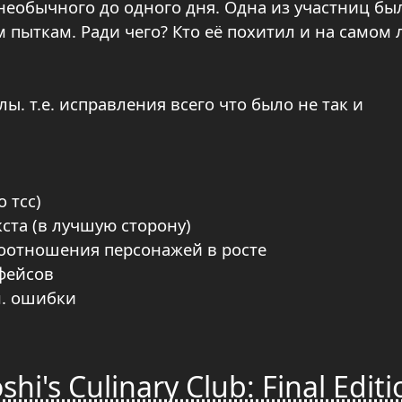
необычного до одного дня. Одна из участниц бы
пыткам. Ради чего? Кто её похитил и на самом 
. т.е. исправления всего что было не так и
 тсс)
ста (в лучшую сторону)
оотношения персонажей в росте
фейсов
м. ошибки
i's Culinary Club: Final Editi