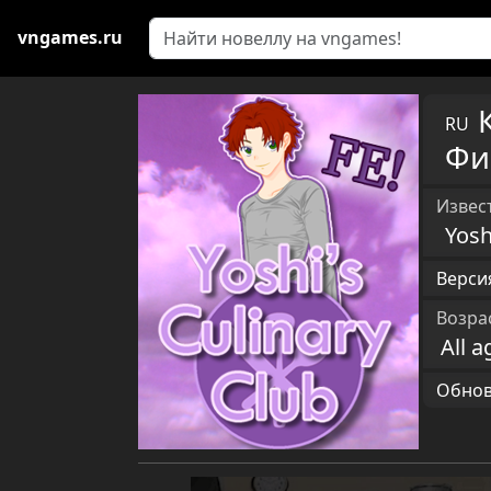
vngames.ru
RU
Фи
Извест
Yosh
Версия
Возра
All a
Обновл