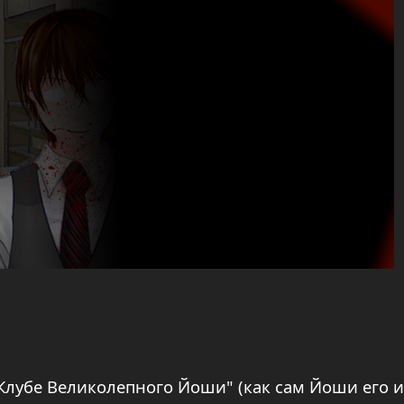
лубе Великолепного Йоши" (как сам Йоши его и