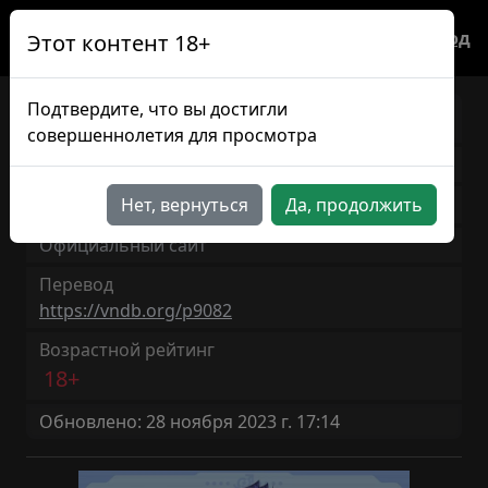
Вход
Этот контент 18+
Подтвердите, что вы достигли
XChange 3
JP/RU
совершеннолетия для просмотра
Версия игры: 2020.08
9ч 28мин
Нет, вернуться
Да, продолжить
Продолжительность: ~
Официальный сайт
Перевод
https://vndb.org/p9082
Возрастной рейтинг
18+
Обновлено: 28 ноября 2023 г. 17:14