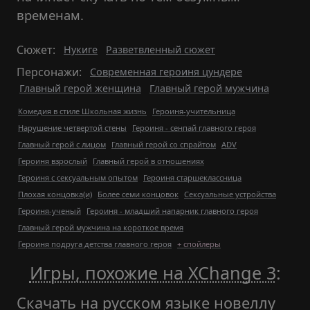
временам.
Сюжет:
Нукиге
Разветвленный сюжет
Персонажи:
Современная героиня цундере
Главный герой женщина
Главный герой мужчина
Комедия в стиле Школьная жизнь
Героиня-учительница
Нарушение четвертой стены
Героиня - сенпай главного героя
Главный герой с лицом
Главный герой со спрайтом
ADV
Героиня взрослый
Главный герой в отношениях
Героиня с сексуальным опытом
Героиня старшеклассница
Плохая концовка(и)
Более семи концовок
Сексуальные устройства
Героиня-ученый
Героиня - младший напарник главного героя
Главный герой мужчина на короткое время
Героиня подруга детства главного героя
+ спойлеры
Игры, похожие на XChange 3
:
Скачать на русском языке новеллу