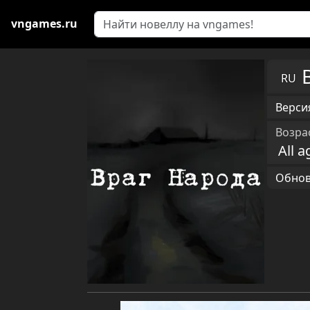
vngames.ru
RU
Версия
Возра
All a
Обновл