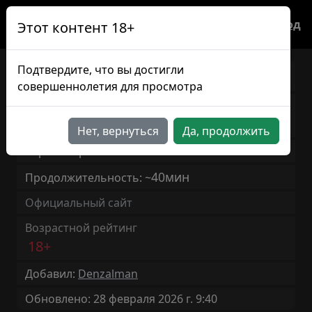
Вход
Этот контент 18+
Подтвердите, что вы достигли
ВАЙС ХИТИ
RU
совершеннолетия для просмотра
Известна также, как
VICE HEATY
Нет, вернуться
Да, продолжить
Версия игры: 0.2
40мин
Продолжительность: ~
Официальный сайт
Возрастной рейтинг
18+
Добавил:
Denzalman
Обновлено: 28 февраля 2026 г. 9:40